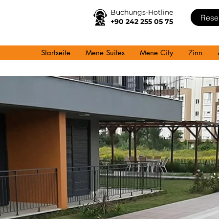
Buchungs-Hotline
Rese
+90 242 255 05 75
Startseite
Mene Suites
Mene City
7inn