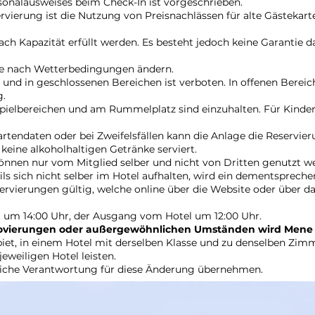
sonalausweises beim Check-In ist vorgeschrieben.
rvierung ist die Nutzung von Preisnachlässen für alte Gästekar
ch Kapazität erfüllt werden. Es besteht jedoch keine Garantie da
je nach Wetterbedingungen ändern.
nd in geschlossenen Bereichen ist verboten. In offenen Bereich
g.
pielbereichen und am Rummelplatz sind einzuhalten. Für Kinder 
tendaten oder bei Zweifelsfällen kann die Anlage die Reservieru
keine alkoholhaltigen Getränke serviert.
können nur vom Mitglied selber und nicht von Dritten genutzt w
ils sich nicht selber im Hotel aufhalten, wird ein dementspreche
eservierungen gültig, welche online über die Website oder über
 um 14:00 Uhr, der Ausgang vom Hotel um 12:00 Uhr.
novierungen oder außergewöhnlichen Umständen wird Mene 
biet, in einem Hotel mit derselben Klasse und zu denselben Zi
eweiligen Hotel leisten.
liche Verantwortung für diese Änderung übernehmen.