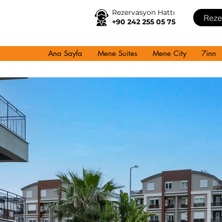
Rezervasyon Hattı
Reze
+90 242 255 05 75
Ana Sayfa
Mene Suites
Mene City
7inn