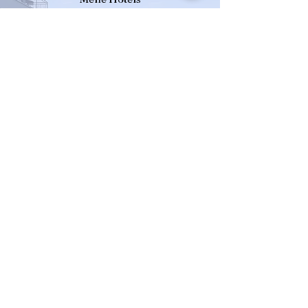
Üyelik Programı
Mene Hotels Üyelerine özel avantajlarından
yararlanmak ve özel teklifleri yakalamak
için şimdi üye olun ve ayrıcalıkların keyfini
çıkarın
ÜYE OL
Üyeliğinizi Kullanarak
Giriş Yapın
Rezervasyon
Rezervasyon Hattı
+90 242 255 05 75
Mene Suites