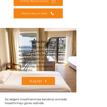
Online Rezervasyon
Rezervasyon Hattı
Odalarımız
Konforlu, modern ve
konsept odalarımızda
tüm
ayrıntılar konforunuz için
yenilendi, güler yüzlü
personelimiz ile evinizin
konforunda konaklama
deneyimi.
Keşfet
Siz değerli misafirlerimize kendinizi evinizde
hissettirmeyi görev edindik.