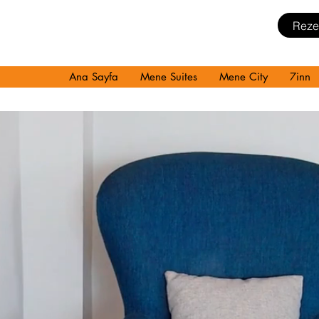
Reze
+90 242 255 05 75
Ana Sayfa
Mene Suites
Mene City
7inn